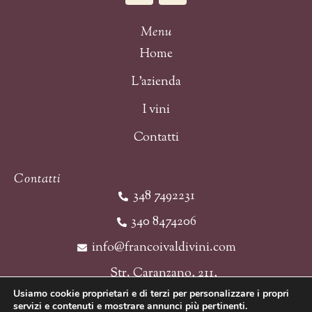
Menu
Home
L’azienda
I vini
Contatti
Contatti
348 7492231
340 8474206
info@francoivaldivini.com
Str. Caranzano, 211,
15016 Cassine AL
Usiamo cookie proprietari e di terzi per personalizzare i propri
servizi e contenuti e mostrare annunci più pertinenti.