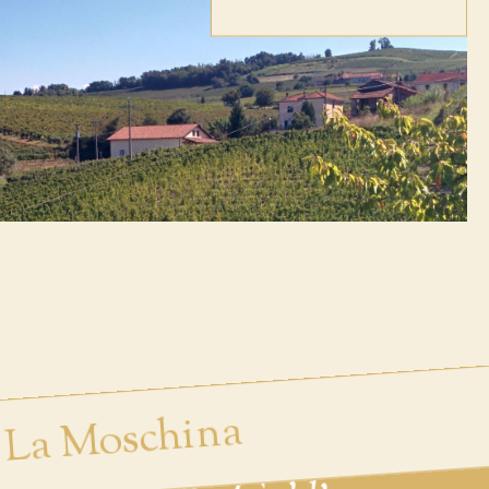
La Moschina
 Albarossa