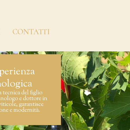
I
CONTATTI
perienza
nologica
 tecnica del figlio
enologo e dottore in
viticole, garantisce
ione e modernità.