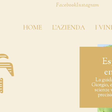
Facebook
Instagram
HOME
L’AZIENDA
I VIN
Es
e
La guida
Giorgio, 
scienze 
precis